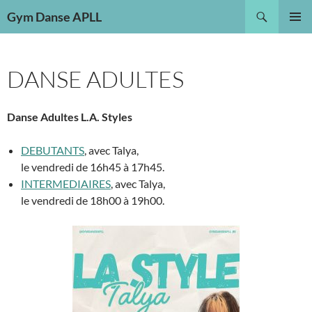
Aller
Recherche
Gym Danse APLL
au
MENU
contenu
PRINCI
DANSE ADULTES
Danse Adultes L.A. Styles
DEBUTANTS
, avec Talya,
le vendredi de 16h45 à 17h45.
INTERMEDIAIRES
, avec Talya,
le vendredi de 18h00 à 19h00.