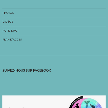
PHOTOS
VIDÉOS
RGPD & ROI
PLAN D’ACCÈS
SUIVEZ-NOUS SUR FACEBOOK