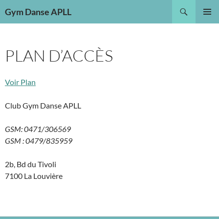
Aller
Recherche
Gym Danse APLL
au
MENU
contenu
PRINCI
PLAN D’ACCÈS
Voir Plan
Club Gym Danse APLL
GSM: 0471/306569
GSM : 0479/835959
2b, Bd du Tivoli
7100 La Louvière