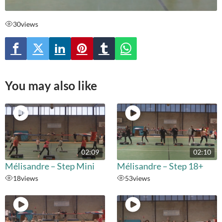
30
views
You may also like
02:09
02:10
Mélisandre – Step Mini
Mélisandre – Step 18+
18
views
53
views