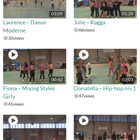
03:09
01:29
Laurence – Danse
Julie – Ragga
Moderne
66
views
30
views
00:42
02:03
Fiona – Mixing Styles
Donatella – Hip-hop niv 1
Girly
47
views
45
views