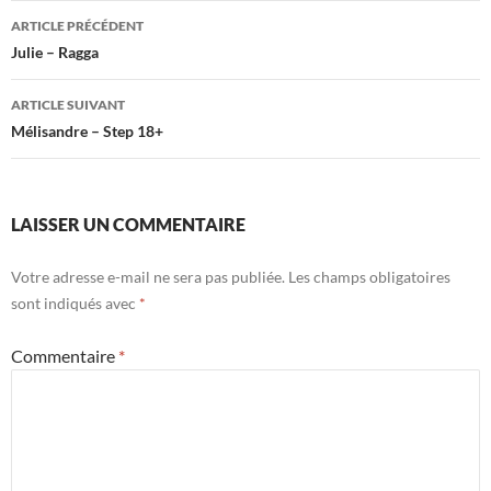
Navigation
ARTICLE PRÉCÉDENT
des
Julie – Ragga
articles
ARTICLE SUIVANT
Mélisandre – Step 18+
LAISSER UN COMMENTAIRE
Votre adresse e-mail ne sera pas publiée.
Les champs obligatoires
sont indiqués avec
*
Commentaire
*