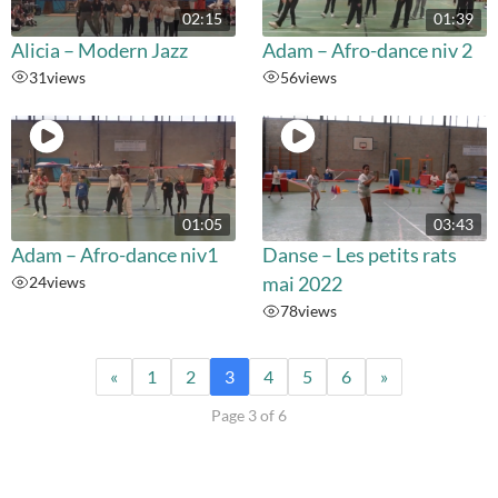
02:15
01:39
Alicia – Modern Jazz
Adam – Afro-dance niv 2
31
views
56
views
01:05
03:43
Adam – Afro-dance niv1
Danse – Les petits rats
24
views
mai 2022
78
views
«
1
2
3
4
5
6
»
Page 3 of 6