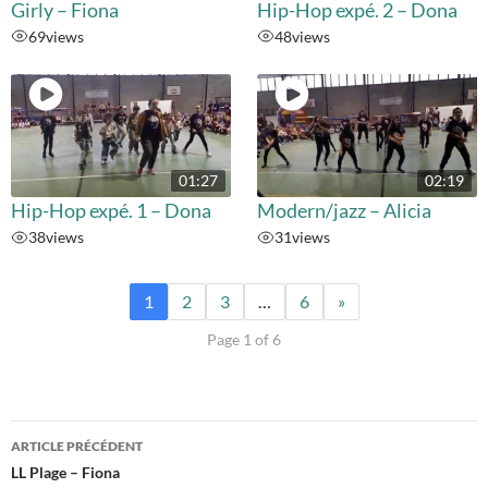
Girly – Fiona
Hip-Hop expé. 2 – Dona
69
views
48
views
01:27
02:19
Hip-Hop expé. 1 – Dona
Modern/jazz – Alicia
38
views
31
views
1
2
3
…
6
»
Page 1 of 6
Navigation
ARTICLE PRÉCÉDENT
des
LL Plage – Fiona