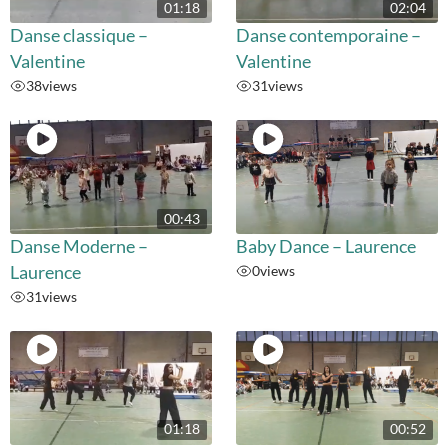
01:18
02:04
Danse classique –
Danse contemporaine –
Valentine
Valentine
38
views
31
views
00:43
Danse Moderne –
Baby Dance – Laurence
Laurence
0
views
31
views
01:18
00:52