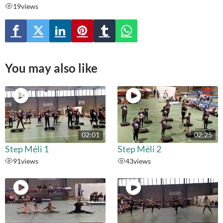
19
views
You may also like
02:01
02:25
Step Méli 1
Step Méli 2
91
views
43
views