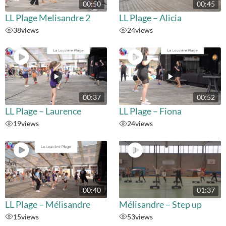
00:50
00:45
LL Plage Melisandre 2
LL Plage – Alicia
38
views
24
views
00:37
00:52
LL Plage – Laurence
LL Plage – Fiona
19
views
24
views
00:40
01:37
LL Plage – Mélisandre
Mélisandre – Step up
15
views
53
views