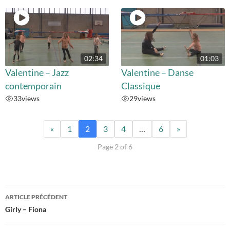
02:34
01:03
Valentine – Jazz
Valentine – Danse
contemporain
Classique
33
views
29
views
«
1
2
3
4
…
6
»
Page 2 of 6
Navigation
ARTICLE PRÉCÉDENT
des
Girly – Fiona
articles