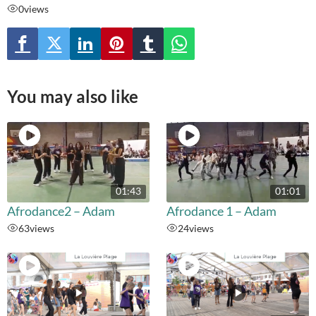
0
views
You may also like
01:43
01:01
Afrodance2 – Adam
Afrodance 1 – Adam
63
views
24
views